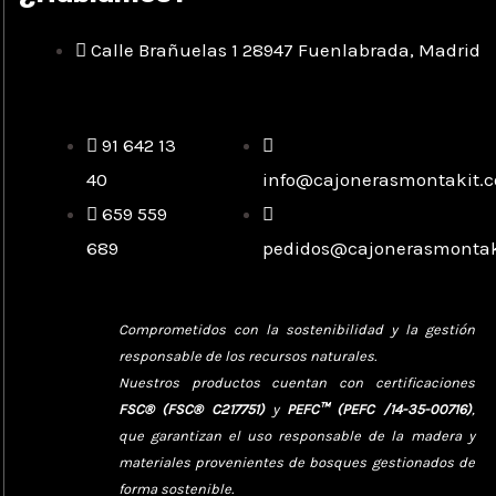
Calle Brañuelas 1 28947 Fuenlabrada, Madrid
91 642 13
40
info@cajonerasmontakit.
659 559
689
pedidos@cajonerasmontak
Comprometidos con la sostenibilidad y la gestión
responsable de los recursos naturales.
Nuestros productos cuentan con certificaciones
FSC® (FSC® C217751)
y
PEFC™ (PEFC /14-35-00716)
,
que garantizan el uso responsable de la madera y
materiales provenientes de bosques gestionados de
forma sostenible.