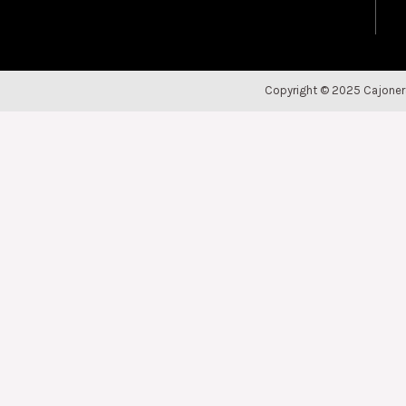
Copyright © 2025 Cajoner
Descubre nuestro
OUTLET DE CAJONERAS
Consulta todas las cajoneras que tenemos disponibles en nue