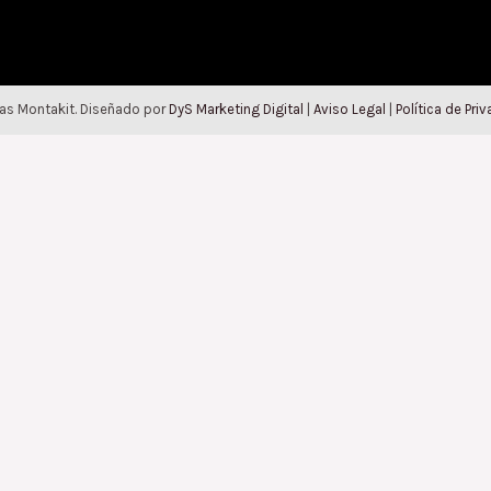
as Montakit. Diseñado por
DyS Marketing Digital
|
Aviso Legal
|
Política de Pri
CLOSE THIS MODULE
stra sección de OUTLET.